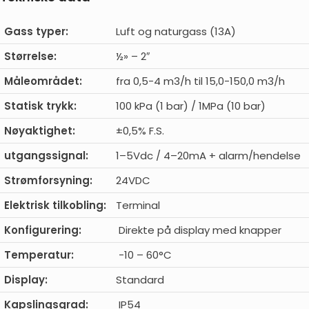
Gass typer:
Luft og naturgass (13A)
Størrelse:
½» – 2″
Måleområdet:
fra 0,5-4 m3/h til 15,0-150,0 m3/h
Statisk trykk:
100 kPa (1 bar) / 1MPa (10 bar)
Nøyaktighet:
±0,5% F.S.
utgangssignal:
1–5Vdc / 4–20mA + alarm/hendelse
Strømforsyning:
24VDC
Elektrisk tilkobling:
Terminal
Konfigurering:
Direkte på display med knapper
Temperatur:
-10 – 60°C
Display:
Standard
Kapslingsgrad:
IP54