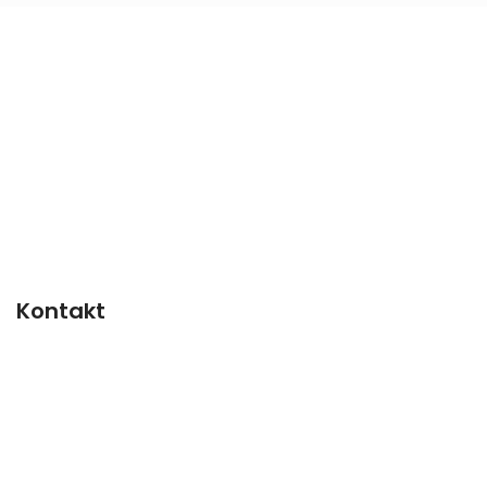
Kontakt
Tel: 67 150 250
post@instrumentteam.no