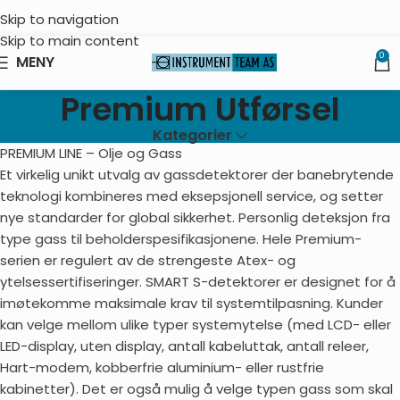
Skip to navigation
Skip to main content
0
MENY
Premium Utførsel
Kategorier
PREMIUM LINE – Olje og Gass
Et virkelig unikt utvalg av gassdetektorer der banebrytende
teknologi kombineres med eksepsjonell service, og setter
nye standarder for global sikkerhet. Personlig deteksjon fra
type gass til beholderspesifikasjonene. Hele Premium-
serien er regulert av de strengeste Atex- og
ytelsessertifiseringer. SMART S-detektorer er designet for å
imøtekomme maksimale krav til systemtilpasning. Kunder
kan velge mellom ulike typer systemytelse (med LCD- eller
LED-display, uten display, antall kabeluttak, antall releer,
Hart-modem, kobberfrie aluminium- eller rustfrie
kabinetter). Det er også mulig å velge typen gass som skal