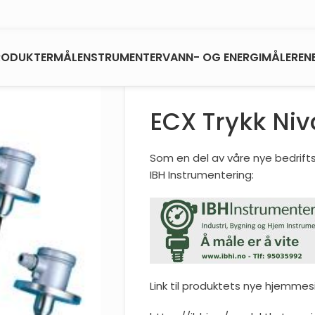
RODUKTER
MÅLENSTRUMENTER
VANN- OG ENERGIMÅLERE
N
ECX Trykk Niv
Som en del av våre nye bedriftst
IBH Instrumentering:
Link til produktets nye hjemmes