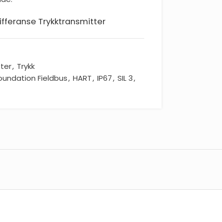
ifferanse Trykktransmitter
ter
,
Trykk
oundation Fieldbus
,
HART
,
IP67
,
SIL 3
,