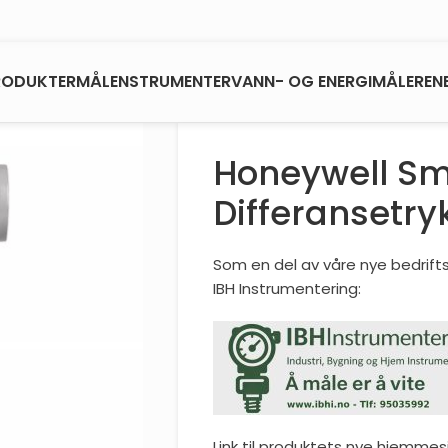
RODUKTER
MÅLENSTRUMENTER
VANN- OG ENERGIMÅLERE
N
Honeywell Sm
Differansetry
Som en del av våre nye bedriftst
IBH Instrumentering:
Link til produktets nye hjemmes