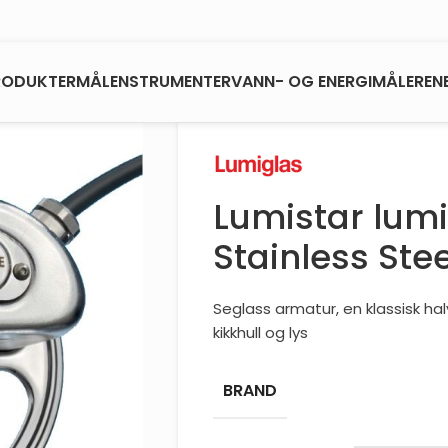
RODUKTER
MÅLENSTRUMENTER
VANN- OG ENERGIMÅLERE
N
Lumistar lum
Stainless Stee
Seglass armatur, en klassisk h
kikkhull og lys
BRAND