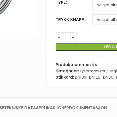
TYPE
TRYKK KNAPP
LEGG 
Produktnummer:
I/A
Kategorier:
Lysarmaturer
,
Seg
Stikkord:
DN100
,
DN125
,
DN65
,
SE
TEKNISKE DATA
APPLIKASJONER
DOKUMENTASJON