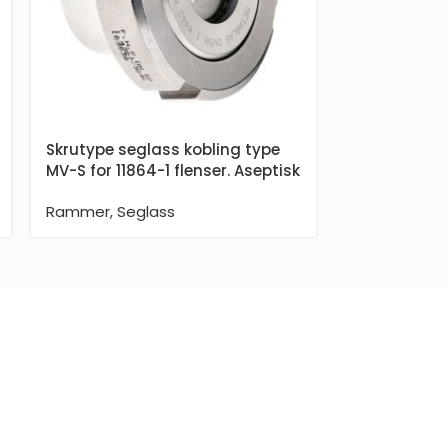
Skrutype seglass kobling type
Visker for se
MV-S for 11864-1 flenser. Aseptisk
Tilbehør
,
Seg
Rammer
,
Seglass