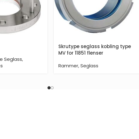
Skrutype seglass kobling type
MV for 11851 flenser
e Seglass
,
ss
Rammer
,
Seglass