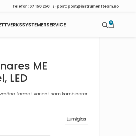
Telefon: 67 150 250 | E-post: post@instrumentteam.no
0
ETTVERKSSYSTEMER
SERVICE
inares ME
l, LED
alvmåne formet variant som kombinerer
Lumiglas