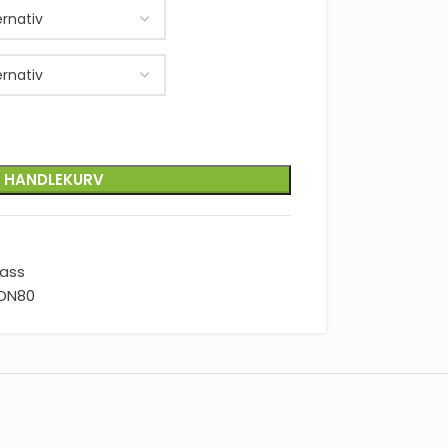
I HANDLEKURV
lass
DN80