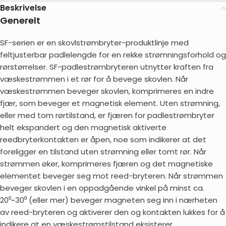
Beskrivelse
Generelt
SF-serien er en skovlstrømbryter-produktlinje med
feltjusterbar padlelengde for en rekke strømningsforhold og
rørstørrelser. SF-padlestrømbryteren utnytter kraften fra
væskestrømmen i et rør for å bevege skovlen. Når
væskestrømmen beveger skovlen, komprimeres en indre
fjær, som beveger et magnetisk element. Uten strømning,
eller med tom rørtilstand, er fjæren for padlestrømbryter
helt ekspandert og den magnetisk aktiverte
reedbryterkontakten er åpen, noe som indikerer at det
foreligger en tilstand uten strømning eller tomt rør. Når
strømmen øker, komprimeres fjæren og det magnetiske
elementet beveger seg mot reed-bryteren. Når strømmen
beveger skovlen i en oppadgående vinkel på minst ca.
20⁰~30⁰ (eller mer) beveger magneten seg inn i nærheten
av reed-bryteren og aktiverer den og kontakten lukkes for å
indikere at en væskestrømstilstand eksisterer.