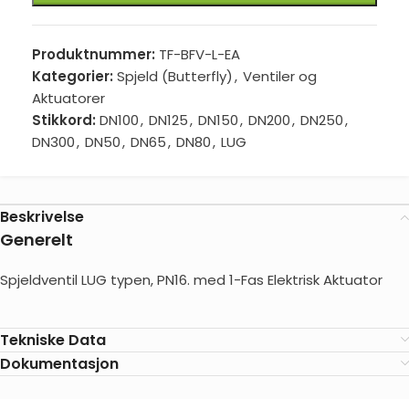
Produktnummer:
TF-BFV-L-EA
Kategorier:
Spjeld (Butterfly)
,
Ventiler og
Aktuatorer
Stikkord:
DN100
,
DN125
,
DN150
,
DN200
,
DN250
,
DN300
,
DN50
,
DN65
,
DN80
,
LUG
Beskrivelse
Generelt
Spjeldventil LUG typen, PN16. med 1-Fas Elektrisk Aktuator
Tekniske Data
Dokumentasjon