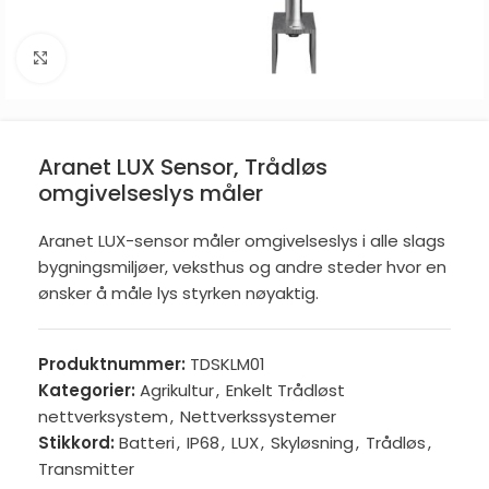
Click to enlarge
Aranet LUX Sensor, Trådløs
omgivelseslys måler
Aranet LUX-sensor måler omgivelseslys i alle slags
bygningsmiljøer, veksthus og andre steder hvor en
ønsker å måle lys styrken nøyaktig.
Produktnummer:
TDSKLM01
Kategorier:
Agrikultur
,
Enkelt Trådløst
nettverksystem
,
Nettverkssystemer
Stikkord:
Batteri
,
IP68
,
LUX
,
Skyløsning
,
Trådløs
,
Transmitter