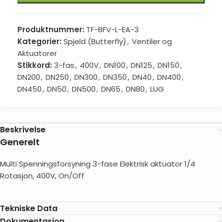
Produktnummer:
TF-BFV-L-EA-3
Kategorier:
Spjeld (Butterfly)
,
Ventiler og
Aktuatorer
Stikkord:
3-fas
,
400V
,
DN100
,
DN125
,
DN150
,
DN200
,
DN250
,
DN300
,
DN350
,
DN40
,
DN400
,
DN450
,
DN50
,
DN500
,
DN65
,
DN80
,
LUG
Beskrivelse
Generelt
Multi Spenningsforsyning 3-fase Elektrisk aktuator 1/4
Rotasjon, 400V, On/Off
Tekniske Data
Dokumentasjon