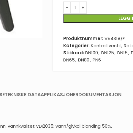
LEGG 
Produktnummer:
V5431A/F
Kategorier:
Kontroll ventil
,
Rot
Stikkord:
DN100
,
DN125
,
DN15
,
DN65
,
DN80
,
PN6
SE
TEKNISKE DATA
APPLIKASJONER
DOKUMENTASJON
nn, vannkvalitet VDI2035; vann/glykol blanding 50%.