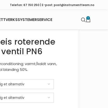
Telefon: 67 150 250 | E-post: post@instrumentteam.no
0
ETTVERKSSYSTEMER
SERVICE
eis roterende
l ventil PN6
rconditioning; varmt/kaldt vann,
ol blanding 50%.