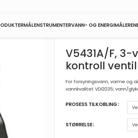
RODUKTER
MÅLENSTRUMENTER
VANN- OG ENERGIMÅLERE
N
V5431A/F, 3-v
kontroll venti
For forsyningsvann, varme og ai
vannkvalitet VDI2035; vann/glyk
PROSESS TILKOBLING
STØRRELSE