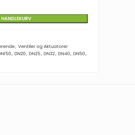
I HANDLEKURV
erende
,
Ventiler og Aktuatorer
DN150
,
DN20
,
DN25
,
DN32
,
DN40
,
DN50
,