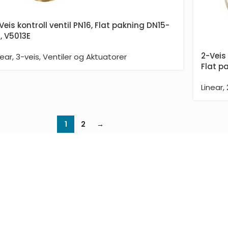
Veis kontroll ventil PN16, Flat pakning DN15-
, V5013E
2-Veis 
near
,
3-veis
,
Ventiler og Aktuatorer
Flat p
Linear
,
1
2
→