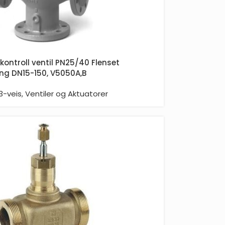
 kontroll ventil PN25/40 Flenset
ling DN15-150, V5050A,B
3-veis
,
Ventiler og Aktuatorer