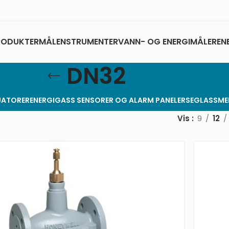
RODUKTER
MÅLENSTRUMENTER
VANN- OG ENERGIMÅLERE
N
DN32
UATORER
ENERGI
GASS SENSORER OG ALARM PANELER
SEGLASS
ME
Vis
9
12