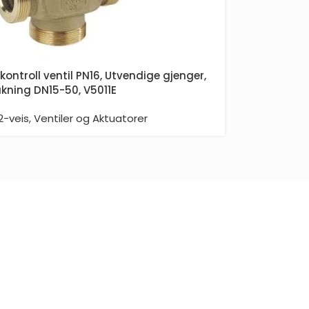
kontroll ventil PN16, Utvendige gjenger,
akning DN15-50, V5011E
2-veis
,
Ventiler og Aktuatorer