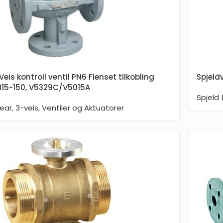
Veis kontroll ventil PN6 Flenset tilkobling
Spjeld
15-150, V5329C/V5015A
Spjeld 
near
,
3-veis
,
Ventiler og Aktuatorer