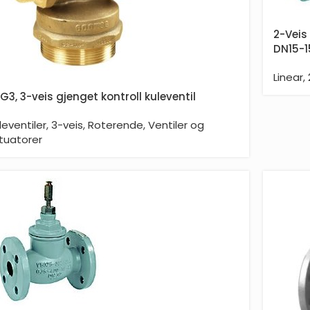
2-Veis 
DN15-1
Linear
,
G3, 3-veis gjenget kontroll kuleventil
leventiler
,
3-veis
,
Roterende
,
Ventiler og
tuatorer