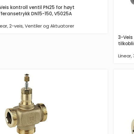
Veis kontroll ventil PN25 for høyt
fferansetrykk DN15-150, V5025A
near
,
2-veis
,
Ventiler og Aktuatorer
3-Veis
tilkob
Linear
,