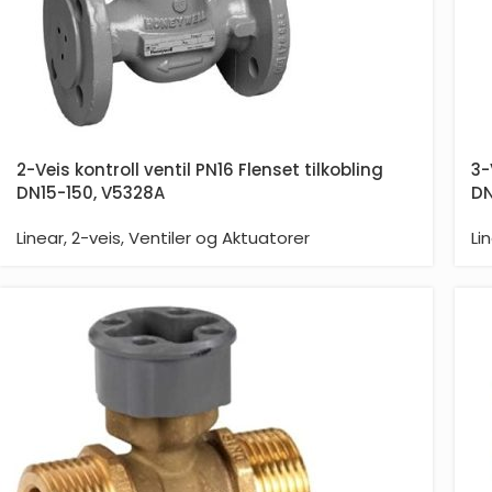
2-Veis kontroll ventil PN16 Flenset tilkobling
3-
DN15-150, V5328A
DN
Linear
,
2-veis
,
Ventiler og Aktuatorer
Li