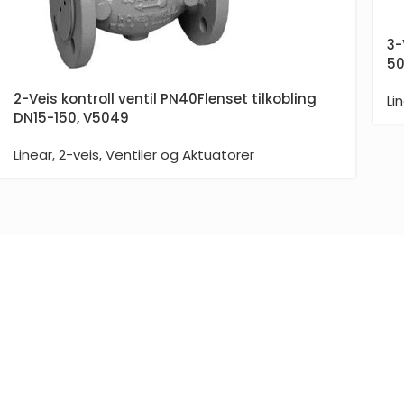
3-
50
2-Veis kontroll ventil PN40Flenset tilkobling
Li
DN15-150, V5049
Linear
,
2-veis
,
Ventiler og Aktuatorer