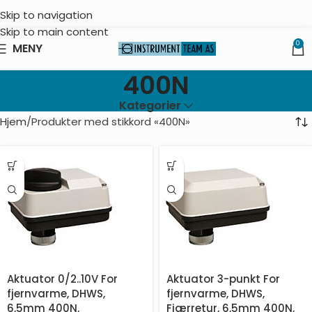
Skip to navigation
Skip to main content
0
MENY
400N
Kategorier
Hjem
Produkter med stikkord «400N»
Aktuator 0/2..10V For
Aktuator 3-punkt For
fjernvarme, DHWS,
fjernvarme, DHWS,
6,5mm 400N,
Fjærretur, 6,5mm 400N,