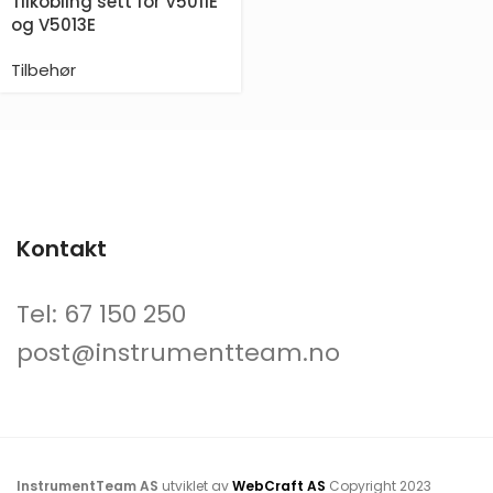
Tilkobling sett for V5011E
og V5013E
Tilbehør
Kontakt
Tel: 67 150 250
post@instrumentteam.no
InstrumentTeam AS
utviklet av
WebCraft AS
Copyright
2023