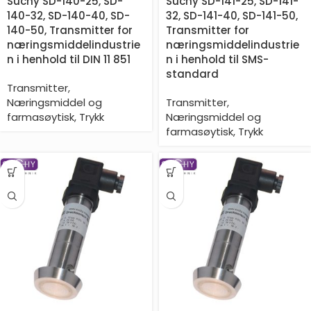
Suchy SD-140-25, SD-
Suchy SD-141-25, SD-141-
140-32, SD-140-40, SD-
32, SD-141-40, SD-141-50,
140-50, Transmitter for
Transmitter for
næringsmiddelindustrie
næringsmiddelindustrie
n i henhold til DIN 11 851
n i henhold til SMS-
standard
Transmitter
,
Næringsmiddel og
Transmitter
,
farmasøytisk
,
Trykk
Næringsmiddel og
farmasøytisk
,
Trykk