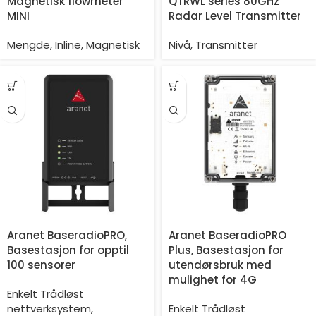
Magnetisk flowmeter
QTRWL series 80GHz
MINI
Radar Level Transmitter
Mengde
,
Inline
,
Magnetisk
Nivå
,
Transmitter
Aranet BaseradioPRO,
Aranet BaseradioPRO
Basestasjon for opptil
Plus, Basestasjon for
100 sensorer
utendørsbruk med
mulighet for 4G
Enkelt Trådløst
nettverksystem
,
Enkelt Trådløst